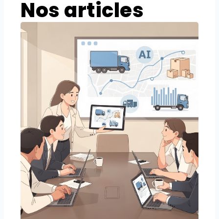
Nos articles
Age
Dé
: G