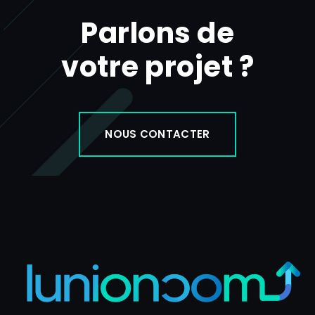
k
Parlons de
e
d
i
votre projet ?
n
NOUS CONTACTER