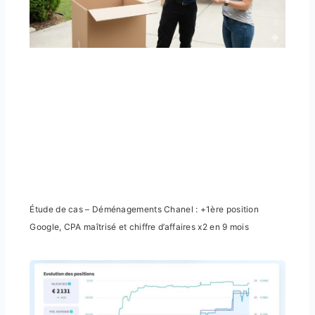
: l
qui 
vra
(ret
Étude de cas – Déménagements Chanel : +1ère position
Google, CPA maîtrisé et chiffre d’affaires x2 en 9 mois
Co
un 
dém