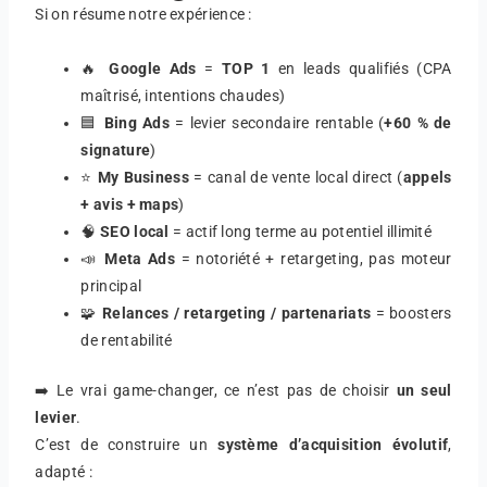
Si on résume notre expérience :
🔥
Google Ads
=
TOP 1
en leads qualifiés (CPA
maîtrisé, intentions chaudes)
🟦
Bing Ads
= levier secondaire rentable (
+60 % de
signature
)
⭐
My Business
= canal de vente local direct (
appels
+ avis + maps
)
🧠
SEO local
= actif long terme au potentiel illimité
📣
Meta Ads
= notoriété + retargeting, pas moteur
principal
🧩
Relances / retargeting / partenariats
= boosters
de rentabilité
➡️ Le vrai game-changer, ce n’est pas de choisir
un seul
levier
.
C’est de construire un
système d’acquisition évolutif
,
adapté :