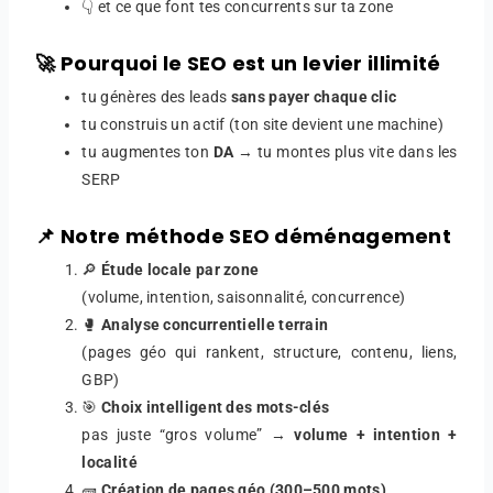
👇 et ce que font tes concurrents sur ta zone
🚀 Pourquoi le SEO est un levier illimité
tu génères des leads
sans payer chaque clic
tu construis un actif (ton site devient une machine)
tu augmentes ton
DA
→ tu montes plus vite dans les
SERP
📌 Notre méthode SEO déménagement
🔎
Étude locale par zone
(volume, intention, saisonnalité, concurrence)
🥊
Analyse concurrentielle terrain
(pages géo qui rankent, structure, contenu, liens,
GBP)
🎯
Choix intelligent des mots-clés
pas juste “gros volume” →
volume + intention +
localité
🧱
Création de pages géo (300–500 mots)