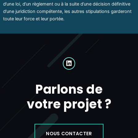
d’une loi, d’un règlement ou à la suite d’une décision définitive
d’une juridiction compétente, les autres stipulations garderont
toute leur force et leur portée.
L
i
n
k
Parlons de
e
d
i
votre projet ?
n
NOUS CONTACTER