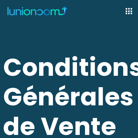
Aller
Men
au
contenu
Condition
Générales
de Vente