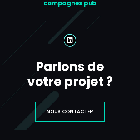
campagnes pub
L
i
n
k
Parlons de
e
d
i
votre projet ?
n
NOUS CONTACTER