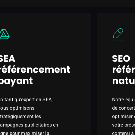
SEA
SEO
référencement
réfé
payant
natu
n tant qu'expert en SEA,
Notre équi
nous optimisons
de concer
tratégiquement les
optimiser
ampagnes publicitaires en
votre prés
igne pour maximiser la
contenu à 