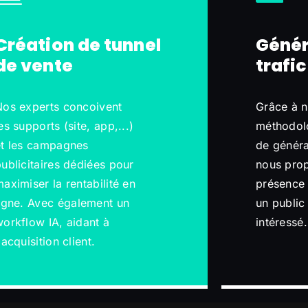
Création de tunnel
Génér
de vente
trafic
Nos experts concoivent
Grâce à 
es supports (site, app,...)
méthodol
et les campagnes
de généra
ublicitaires dédiées pour
nous prop
aximiser la rentabilité en
présence e
igne.
Avec également un
un public 
orkflow IA, aidant à
intéressé.
'acquisition client.