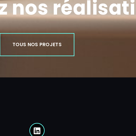
 nos réalisat
TOUS NOS PROJETS
L
i
n