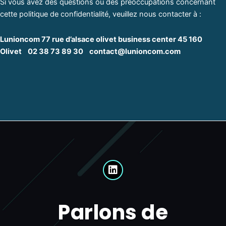
Si vous avez des questions ou des préoccupations concernant
cette politique de confidentialité, veuillez nous contacter à :
Lunioncom 77 rue d’alsace olivet business center 45 160
Olivet 02 38 73 89 30 contact@lunioncom.com
L
i
n
k
Parlons de
e
d
i